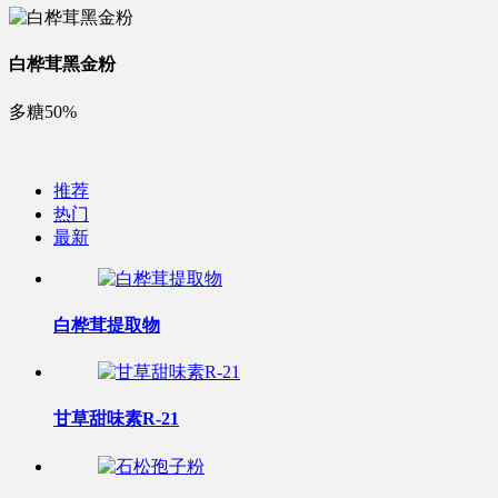
白桦茸黑金粉
多糖50%
推荐
热门
最新
白桦茸提取物
甘草甜味素R-21