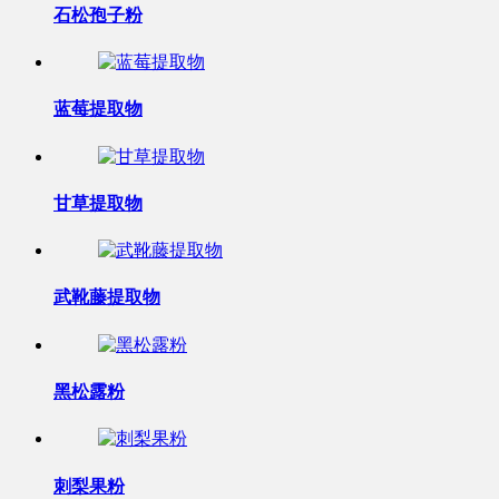
石松孢子粉
蓝莓提取物
甘草提取物
武靴藤提取物
黑松露粉
刺梨果粉