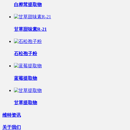
白桦茸提取物
甘草甜味素R-21
石松孢子粉
蓝莓提取物
甘草提取物
维特资讯
关于我们