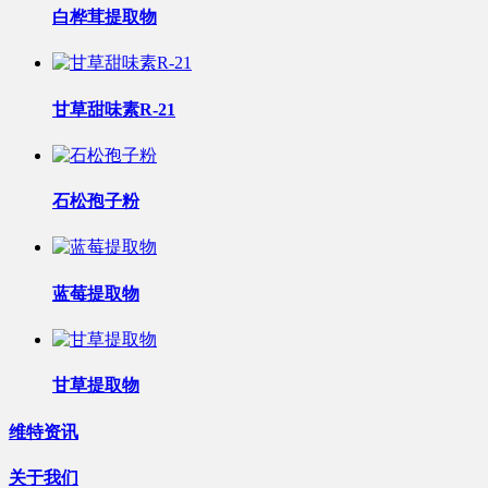
白桦茸提取物
甘草甜味素R-21
石松孢子粉
蓝莓提取物
甘草提取物
维特资讯
关于我们