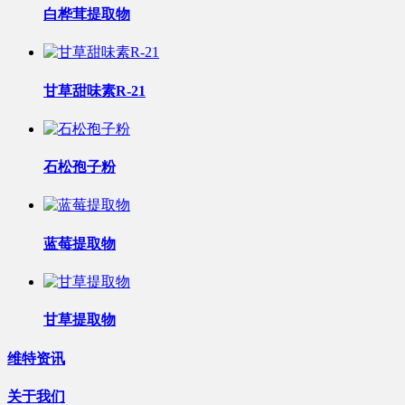
白桦茸提取物
甘草甜味素R-21
石松孢子粉
蓝莓提取物
甘草提取物
维特资讯
关于我们