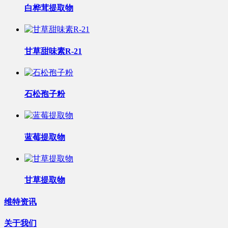
白桦茸提取物
甘草甜味素R-21
石松孢子粉
蓝莓提取物
甘草提取物
维特资讯
关于我们