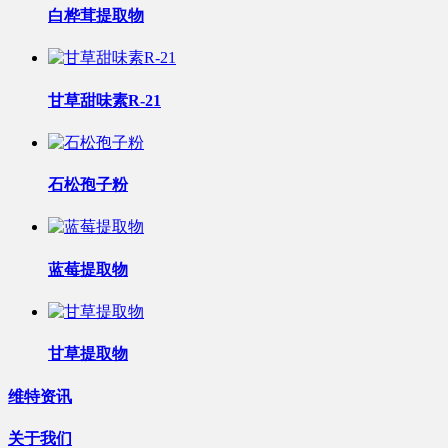
白桦茸提取物
甘草甜味素R-21
石松孢子粉
蓝莓提取物
甘草提取物
维特资讯
关于我们