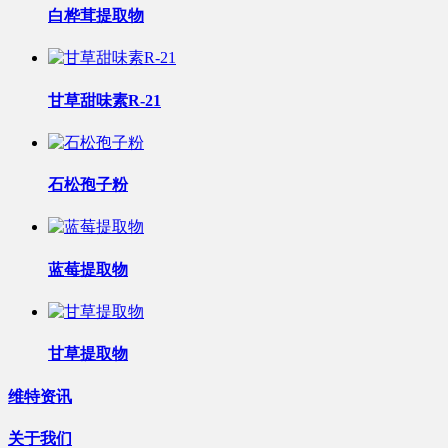
白桦茸提取物
甘草甜味素R-21
石松孢子粉
蓝莓提取物
甘草提取物
维特资讯
关于我们